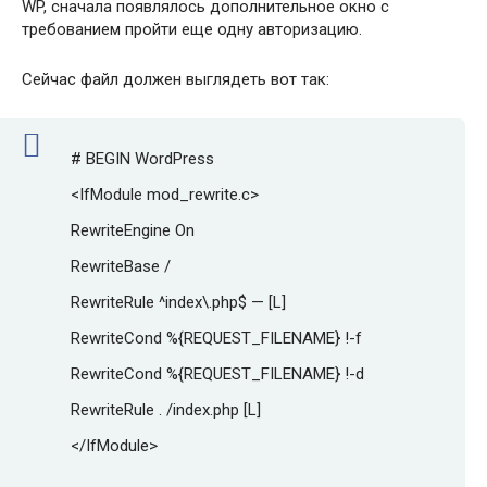
WP, сначала появлялось дополнительное окно с
требованием пройти еще одну авторизацию.
Сейчас файл должен выглядеть вот так:
# BEGIN WordPress
<IfModule mod_rewrite.c>
RewriteEngine On
RewriteBase /
RewriteRule ^index\.php$ — [L]
RewriteCond %{REQUEST_FILENAME} !-f
RewriteCond %{REQUEST_FILENAME} !-d
RewriteRule . /index.php [L]
</IfModule>