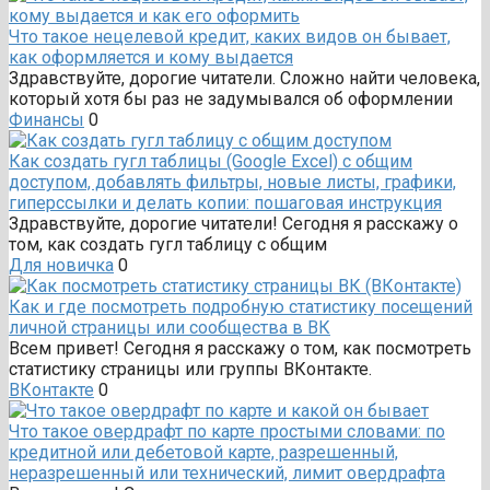
Что такое нецелевой кредит, каких видов он бывает,
как оформляется и кому выдается
Здравствуйте, дорогие читатели. Сложно найти человека,
который хотя бы раз не задумывался об оформлении
Финансы
0
Как создать гугл таблицы (Google Excel) с общим
доступом, добавлять фильтры, новые листы, графики,
гиперссылки и делать копии: пошаговая инструкция
Здравствуйте, дорогие читатели! Сегодня я расскажу о
том, как создать гугл таблицу с общим
Для новичка
0
Как и где посмотреть подробную статистику посещений
личной страницы или сообщества в ВК
Всем привет! Сегодня я расскажу о том, как посмотреть
статистику страницы или группы ВКонтакте.
ВКонтакте
0
Что такое овердрафт по карте простыми словами: по
кредитной или дебетовой карте, разрешенный,
неразрешенный или технический, лимит овердрафта