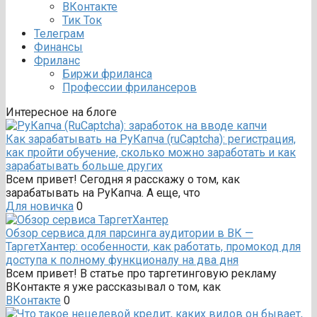
ВКонтакте
Тик Ток
Телеграм
Финансы
Фриланс
Биржи фриланса
Профессии фрилансеров
Интересное на блоге
Как зарабатывать на РуКапча (ruCaptcha): регистрация,
как пройти обучение, сколько можно заработать и как
зарабатывать больше других
Всем привет! Сегодня я расскажу о том, как
зарабатывать на РуКапча. А еще, что
Для новичка
0
Обзор сервиса для парсинга аудитории в ВК —
ТаргетХантер: особенности, как работать, промокод для
доступа к полному функционалу на два дня
Всем привет! В статье про таргетинговую рекламу
ВКонтакте я уже рассказывал о том, как
ВКонтакте
0