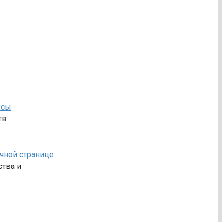
усы
тв
ичной странице
ства и