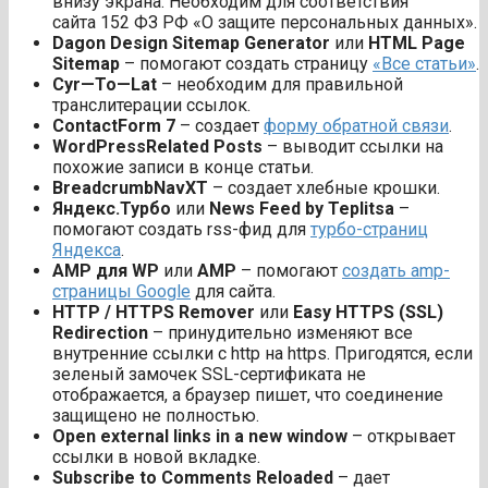
внизу экрана. Необходим для соответствия
сайта 152 ФЗ РФ «О защите персональных данных».
Dagon Design Sitemap Generator
или
HTML Page
Sitemap
– помогают создать страницу
«Все статьи»
.
Cyr—To—Lat
– необходим для правильной
транслитерации ссылок.
ContactForm 7
– создает
форму обратной связи
.
WordPressRelated Posts
– выводит ссылки на
похожие записи в конце статьи.
BreadcrumbNavXT
– создает хлебные крошки.
Яндекс.Турбо
или
News Feed by Teplitsa
–
помогают создать rss-фид для
турбо-страниц
Яндекса
.
AMP для WP
или
AMP
– помогают
создать amp-
страницы Google
для сайта.
HTTP / HTTPS Remover
или
Easy HTTPS (SSL)
Redirection
– принудительно изменяют все
внутренние ссылки с http на https. Пригодятся, если
зеленый замочек SSL-сертификата не
отображается, а браузер пишет, что соединение
защищено не полностью.
Open external links in a new window
– открывает
ссылки в новой вкладке.
Subscribe to Comments Reloaded
– дает