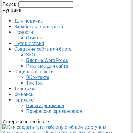
Поиск:
Рубрики
Для новичка
Заработок в интернете
Новости
Отчеты
Путешествия
Создание сайта или блога
SEO
Блог на WordPress
Реклама для сайта
Социальные сети
ВКонтакте
Тик Ток
Телеграм
Финансы
Фриланс
Биржи фриланса
Профессии фрилансеров
Интересное на блоге
Как создать гугл таблицы (Google Excel) с общим