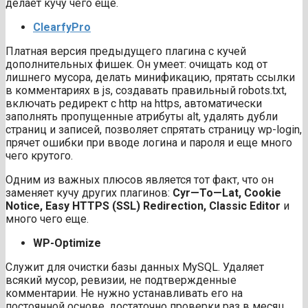
делает кучу чего еще.
Clearfy
Pro
Платная версия предыдущего плагина с кучей
дополнительных фишек. Он умеет: очищать код от
лишнего мусора, делать минификацию, прятать ссылки
в комментариях в js, создавать правильный robots.txt,
включать редирект с http на https, автоматически
заполнять пропущенные атрибуты alt, удалять дубли
страниц и записей, позволяет спрятать страницу wp-login,
прячет ошибки при вводе логина и пароля и еще много
чего крутого.
Одним из важных плюсов является тот факт, что он
заменяет кучу других плагинов:
Cyr
—
To
—
Lat
,
Cookie
Notice
,
Easy
HTTPS
(
SSL
)
Redirection
,
Classic
Editor
и
много чего еще.
WP-Optimize
Служит для очистки базы данных MySQL. Удаляет
всякий мусор, ревизии, не подтвержденные
комментарии. Не нужно устанавливать его на
постоянной основе, достаточно проверки раз в месяц.