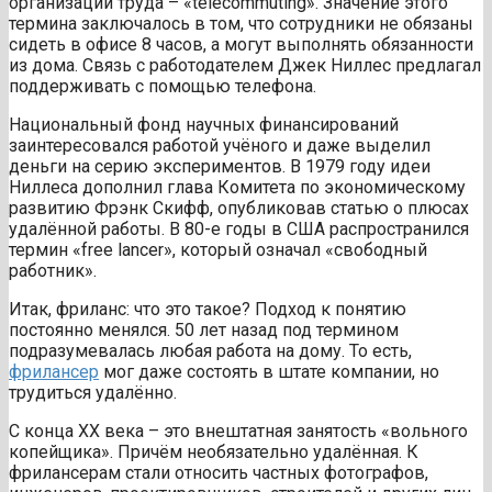
организации труда – «telecommuting». Значение этого
термина заключалось в том, что сотрудники не обязаны
сидеть в офисе 8 часов, а могут выполнять обязанности
из дома. Связь с работодателем Джек Ниллес предлагал
поддерживать с помощью телефона.
Национальный фонд научных финансирований
заинтересовался работой учёного и даже выделил
деньги на серию экспериментов. В 1979 году идеи
Ниллеса дополнил глава Комитета по экономическому
развитию Фрэнк Скифф, опубликовав статью о плюсах
удалённой работы. В 80-е годы в США распространился
термин «free lancer», который означал «свободный
работник».
Итак, фриланс: что это такое? Подход к понятию
постоянно менялся. 50 лет назад под термином
подразумевалась любая работа на дому. То есть,
фрилансер
мог даже состоять в штате компании, но
трудиться удалённо.
С конца XX века – это внештатная занятость «вольного
копейщика». Причём необязательно удалённая. К
фрилансерам стали относить частных фотографов,