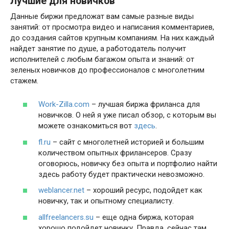
Лучшие для новичков
Данные биржи предложат вам самые разные виды
занятий: от просмотра видео и написания комментариев,
до создания сайтов крупным компаниям. На них каждый
найдет занятие по душе, а работодатель получит
исполнителей с любым багажом опыта и знаний: от
зеленых новичков до профессионалов с многолетним
стажем.
Work-Zilla.com
– лучшая биржа фриланса для
новичков. О ней я уже писал обзор, с которым вы
можете ознакомиться вот
здесь
.
fl.ru
– сайт с многолетней историей и большим
количеством опытных фрилансеров. Сразу
оговорюсь, новичку без опыта и портфолио найти
здесь работу будет практически невозможно.
weblancer.net
– хороший ресурс, подойдет как
новичку, так и опытному специалисту.
allfreelancers.su
– еще одна биржа, которая
хорошо подойдет новичку. Правда, сейчас там