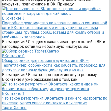
накрутить подписчиков в ВК. Приведу
ВКонтакте
3
Подробное руководство по использованию социальной
сети ВКонтакте: пошаговые инструкции по личным
страницам, группам, сообществам для компьютеров и
мобильных телефонов
Всем привет! Сегодня я заканчиваю цикл статей о ВК и
напоследок оставлю небольшую инструкцию
ВКонтакте
0
Обзор сервиса для парсинга аудитории в ВК —
ТаргетХантер: особенности, как работать, промокод для
доступа к полному функционалу на два дня
Всем привет! В статье про таргетинговую рекламу
ВКонтакте я уже рассказывал о том, как
ВКонтакте
1
Что такое ретаргетинг ВКонтакте и как его настроить: по
пикселю, через список контактов или сервис
ТаргетХантер