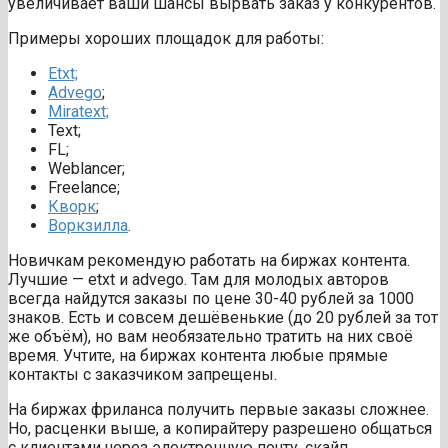
увеличивает ваши шансы вырвать заказ у конкурентов.
Примеры хороших площадок для работы:
Etxt;
Advego
;
Miratext;
Text;
FL;
Weblancer;
Freelance;
Кворк
;
Воркзилла
.
Новичкам рекомендую работать на биржах контента.
Лучшие — etxt и advego. Там для молодых авторов
всегда найдутся заказы по цене 30-40 рублей за 1000
знаков. Есть и совсем дешёвенькие (до 20 рублей за тот
же объём), но вам необязательно тратить на них своё
время. Учтите, на биржах контента любые прямые
контакты с заказчиком запрещены.
На биржах фриланса получить первые заказы сложнее.
Но, расценки выше, а копирайтеру разрешено общаться
с клиентами через электронную почту, скайп,