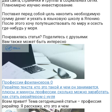
два сайта, странички и группы в социальных сетях.
Планомерно изучаю инвестирование.
Поставил перед собой цель накопить необходимую
сумму денег и уехать в языковую школу в Японию.
После этого хочу попутешествовать по миру и осесть
где-нибудь у моря.
Понравилась статья? Поделитесь с друзьями:
Вам также может быть интересно
Профессии фрилансеров
0
Рерайтер текста: кто это такой и чем он занимается,
плюсы и минусы профессии, сколько можно заработать,
как стать рерайтером с нуля
Всем привет! Тема сегодняшней статьи – профессия
рерайтер. Я расскажу, кто это и чем