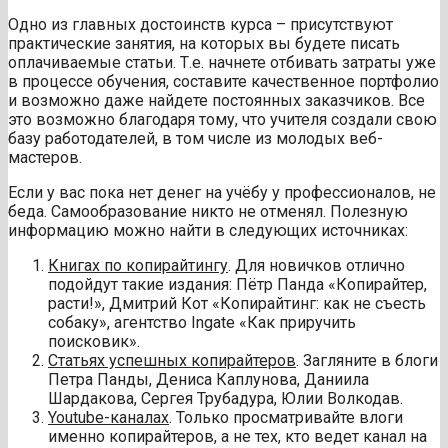
Одно из главных достоинств курса – присутствуют
практические занятия, на которых вы будете писать
оплачиваемые статьи. Т.е. начнете отбивать затраты уже
в процессе обучения, составите качественное портфолио
и возможно даже найдете постоянных заказчиков. Все
это возможно благодаря тому, что учителя создали свою
базу работодателей, в том числе из молодых веб-
мастеров.
Если у вас пока нет денег на учёбу у профессионалов, не
беда. Самообразование никто не отменял. Полезную
информацию можно найти в следующих источниках:
Книгах по копирайтингу
. Для новичков отлично
подойдут такие издания: Пётр Панда «Копирайтер,
расти!», Дмитрий Кот «Копирайтинг: как не съесть
собаку», агентство Ingate «Как приручить
поисковик».
Статьях успешных копирайтеров
. Загляните в блоги
Петра Панды, Дениса Каплунова, Даниила
Шардакова, Сергея Трубадура, Юлии Волкодав.
Youtube
-каналах
. Только просматривайте влоги
именно копирайтеров, а не тех, кто ведет канал на