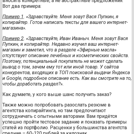
вносить конкретные, а не абстрактные предложения.
Вот два примера:
Пример 1
. «Здравствуйте. Меня зовут Вася Пупкин, я
копирайтер. Готов написать тексты для вашего интернет-
магазина».
Пример 2
. «Здравствуйте, Иван Иваныч. Меня зовут Вася
Пупкин, я копирайтер. Недавно изучил ваш интернет-
магазин и заметил, что в разделе «Эфирные масла»
отсутствует описание лечебных и косметических свойств.
Поэтому, потенциальный покупатель не может сделать
вывод о том, зачем ему тот или иной товар. У сайтов
конкурентов, входящих в ТОП поисковой выдачи Яндекса
и
Google
, подробное описание есть. Как вы смотрите на то,
чтобы доработать раздел?».
Как думаете, у кого выше шанс получить заказ?
Также можно попробовать разослать резюме в
агентства копирайтинга, но там предпочитают
сотрудничать с опытными авторами. Вам придётся
успешно пройти тестовое задание и показать примеры
статей из портфолио. Расценки у большинства агентств
средние – 60-120 рублей за килознак.