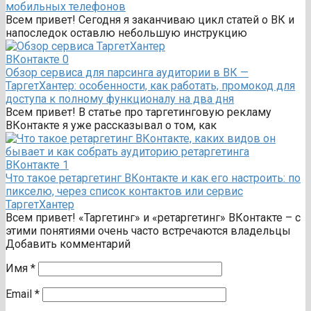
мобильных телефонов
Всем привет! Сегодня я заканчиваю цикл статей о ВК и
напоследок оставлю небольшую инструкцию
ВКонтакте
0
Обзор сервиса для парсинга аудитории в ВК —
ТаргетХантер: особенности, как работать, промокод для
доступа к полному функционалу на два дня
Всем привет! В статье про таргетинговую рекламу
ВКонтакте я уже рассказывал о том, как
ВКонтакте
1
Что такое ретаргетинг ВКонтакте и как его настроить: по
пикселю, через список контактов или сервис
ТаргетХантер
Всем привет! «Таргетинг» и «ретаргетинг» ВКонтакте – с
этими понятиями очень часто встречаются владельцы
Добавить комментарий
Имя
*
Email
*